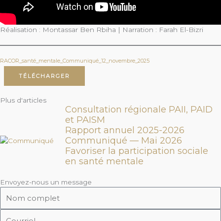
Réalisation : Montassar Ben Rbiha | Narration : Farah El-Bizri
RACOR_santé_mentale_Communiqué_12_novembre_2025
TÉLÉCHARGER
Plus d'articles
Consultation régionale PAII, PAID
et PAISM
Rapport annuel 2025-2026
Communiqué — Mai 2026
Favoriser la participation sociale
en santé mentale
Envoyez-nous un message
Nom
complet
Courriel