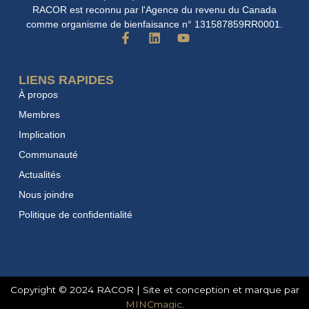
RACOR est reconnu par l'Agence du revenu du Canada
comme organisme de bienfaisance n° 131587859RR0001.
F
L
Y
a
i
o
c
n
u
e
k
t
LIENS RAPIDES
b
e
u
À propos
o
d
b
o
i
e
Membres
k
n
Implication
-
f
Communauté
Actualités
Nous joindre
Politique de confidentialité
Copyright © 2024 RACOR | Site et conception et marque par
MINCmagic
.