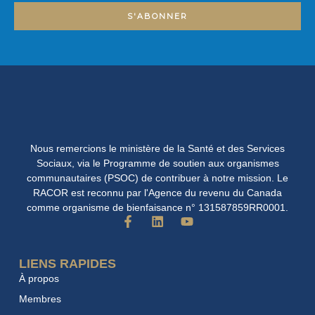
S'ABONNER
Nous remercions le ministère de la Santé et des Services
Sociaux, via le Programme de soutien aux organismes
communautaires (PSOC) de contribuer à notre mission. Le
RACOR est reconnu par l'Agence du revenu du Canada
comme organisme de bienfaisance n° 131587859RR0001.
F
L
Y
a
i
o
c
n
u
e
k
t
LIENS RAPIDES
b
e
u
À propos
o
d
b
o
i
e
Membres
k
n