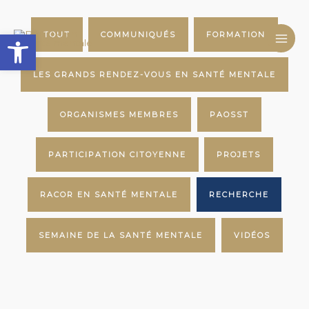
Aller
Filter
Ouvrir la barre d’outils
au
posts
TOUT
COMMUNIQUÉS
FORMATION
contenu
by
category
LES GRANDS RENDEZ-VOUS EN SANTÉ MENTALE
ORGANISMES MEMBRES
PAOSST
PARTICIPATION CITOYENNE
PROJETS
RACOR EN SANTÉ MENTALE
RECHERCHE
SEMAINE DE LA SANTÉ MENTALE
VIDÉOS