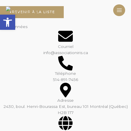
Aller
au
REVENIR À LA LISTE
Ouvrir la barre d’outils
contenu
Coordonnées
Courriel
info@associationiris.ca
Téléphone
514-891-7456
Adresse
2430, boul. Henri-Bourassa Est, bureau 101 Montréal (Québec)
H2B 1T7