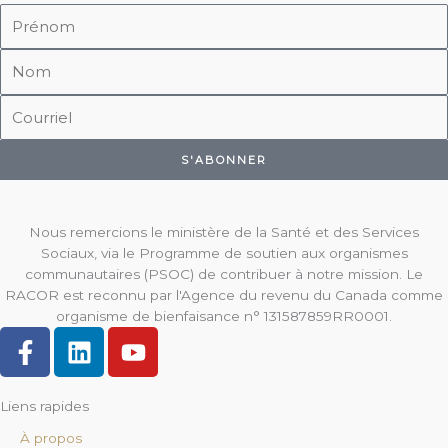
Prénom
Nom
Courriel
S'ABONNER
Nous remercions le ministère de la Santé et des Services
Sociaux, via le Programme de soutien aux organismes
communautaires (PSOC) de contribuer à notre mission. Le
RACOR est reconnu par l'Agence du revenu du Canada comme
organisme de bienfaisance n° 131587859RR0001.
F
L
Y
a
i
o
c
n
u
Liens rapides
e
k
t
b
e
u
À propos