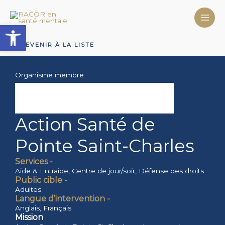
Aller
au
Ouvrir la barre d’outils
contenu
REVENIR À LA LISTE
Organisme membre
Action Santé de
Pointe Saint-Charles
Services -
Aide & Entraide
,
Centre de jour/soir
,
Défense des droits
Public cible -
Adultes
Langue d’intervention -
Anglais
,
Français
Mission