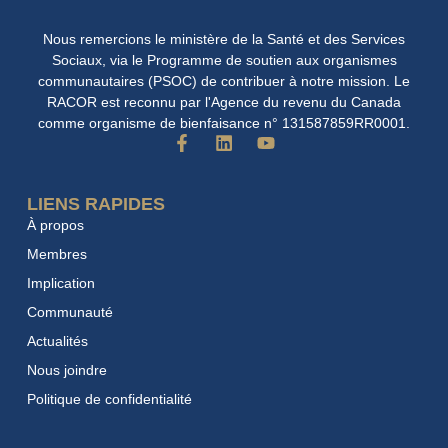
Nous remercions le ministère de la Santé et des Services
Sociaux, via le Programme de soutien aux organismes
communautaires (PSOC) de contribuer à notre mission. Le
RACOR est reconnu par l'Agence du revenu du Canada
comme organisme de bienfaisance n° 131587859RR0001.
F
L
Y
a
i
o
c
n
u
e
k
t
LIENS RAPIDES
b
e
u
À propos
o
d
b
o
i
e
Membres
k
n
Implication
-
f
Communauté
Actualités
Nous joindre
Politique de confidentialité