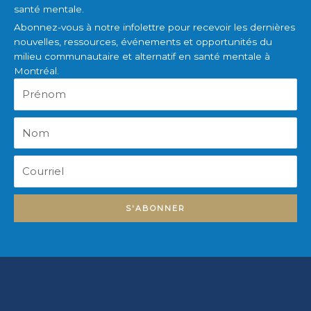
santé mentale.
Abonnez-vous à notre infolettre pour recevoir les dernières
nouvelles, ressources, événements et opportunités du
milieu communautaire et alternatif en santé mentale à
Montréal.
Prénom
Nom
Courriel
S'ABONNER