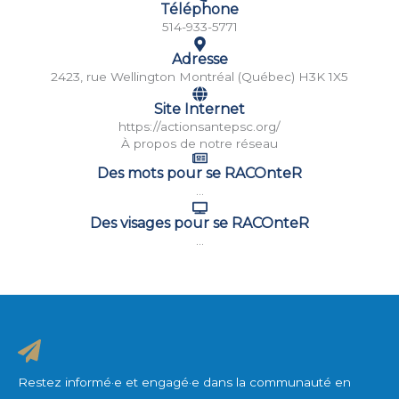
Téléphone
514-933-5771
Adresse
2423, rue Wellington Montréal (Québec) H3K 1X5
Site Internet
https://actionsantepsc.org/
À propos de notre réseau
Des mots pour se RACOnteR
...
Des visages pour se RACOnteR
...
Restez informé·e et engagé·e dans la communauté en