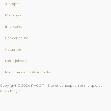
b
e
u
À propos
o
d
b
o
i
e
Membres
k
n
Implication
-
f
Communauté
Actualités
Nous joindre
Politique de confidentialité
Copyright © 2024 RACOR | Site et conception et marque par
MINCmagic
.