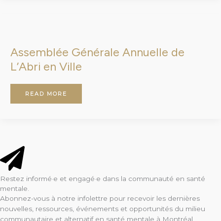
ASSEMBLÉE
GÉNÉRALE
ANNUELLE
DE
L’ABRI
Assemblée Générale Annuelle de
EN
VILLE
L’Abri en Ville
READ MORE
Restez informé·e et engagé·e dans la communauté en santé
mentale.
Abonnez-vous à notre infolettre pour recevoir les dernières
nouvelles, ressources, événements et opportunités du milieu
communautaire et alternatif en santé mentale à Montréal.