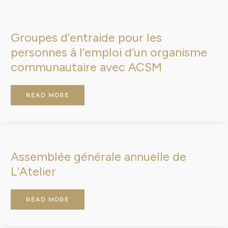
GROUPES
D’ENTRAIDE
POUR
LES
PERSONNES
Groupes d’entraide pour les
À
L’EMPLOI
D’UN
personnes à l’emploi d’un organisme
ORGANISME
COMMUNAUTAIRE
AVEC
communautaire avec ACSM
ACSM
READ MORE
ASSEMBLÉE
Assemblée générale annuelle de
GÉNÉRALE
ANNUELLE
DE
L’Atelier
L’ATELIER
READ MORE