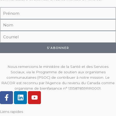
Prénom
Nom
Courriel
S'ABONNER
Nous remercions le ministère de la Santé et des Services
Sociaux, via le Programme de soutien aux organismes
communautaires (PSOC) de contribuer à notre mission. Le
RACOR est reconnu par l'Agence du revenu du Canada comme
organisme de bienfaisance n° 131587859RR0001.
F
L
Y
a
i
o
c
n
u
Liens rapides
e
k
t