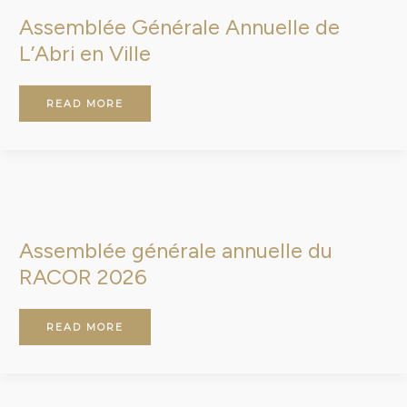
DE
L’ABRI
Assemblée Générale Annuelle de
EN
VILLE
L’Abri en Ville
READ MORE
ASSEMBLÉE
GÉNÉRALE
ANNUELLE
DU
RACOR
Assemblée générale annuelle du
2026
RACOR 2026
READ MORE