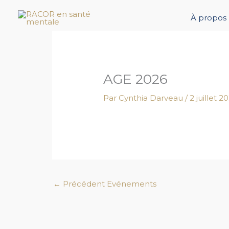
Aller
au
À propos
contenu
AGE 2026
Par
Cynthia Darveau
/
2 juillet 2
←
Précédent Evénements