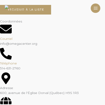
Aller
au
REVENIR À LA LISTE
contenu
Coordonnées
Courriel
info@omegacenter.org
Téléphone
514-631-2760
Adresse
600, avenue de l'Église Dorval (Québec) H9S 1R3