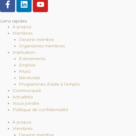
F
L
Y
a
i
o
c
n
u
Liens rapides
e
k
t
À propos
b
e
u
Membres
o
d
b
Devenir membre
o
i
e
Organismes membres
k
n
Implication
Événements
-
Emplois
f
PAAS
Bénévolat
Programmes d’aide à l’emploi
Communauté
Actualités
Nous joindre
Politique de confidentialité
À propos
Membres
Devenir membre