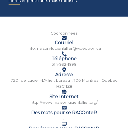
lourds et persistants mais stabilisés.
Coordonnées
Courriel
Info.maison-lucienlallier@videotron.ca
Téléphone
514-932-1898
Adresse
720 rue Lucien-L'Allier, bureau #106 Montreal, Quebec
H3C 1Z8
Site Internet
http://www.maisonlucienlallier.org/
Des mots pour se RACOnteR
...