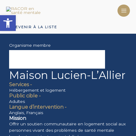
Aller
au
Ouvrir la barre d’outils
contenu
REVENIR À LA LISTE
Organisme membre
Maison Lucien-L’Allier
Services -
Hébergement et logement
Public cible -
Adultes
Langue d’intervention -
Anglais
,
Français
Mission
Offrir un soutien communautaire en logement social aux
personnes vivant des problèmes de santé mentale