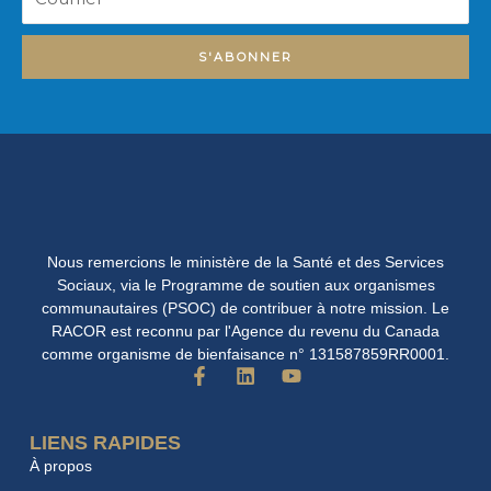
S'ABONNER
Nous remercions le ministère de la Santé et des Services
Sociaux, via le Programme de soutien aux organismes
communautaires (PSOC) de contribuer à notre mission. Le
RACOR est reconnu par l'Agence du revenu du Canada
comme organisme de bienfaisance n° 131587859RR0001.
F
L
Y
a
i
o
c
n
u
e
k
t
LIENS RAPIDES
b
e
u
À propos
o
d
b