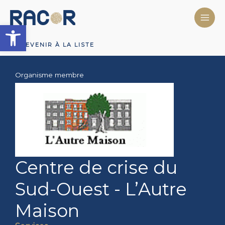
Aller
au
Ouvrir la barre d’outils
contenu
REVENIR À LA LISTE
Organisme membre
Centre de crise du
Sud-Ouest - L’Autre
Maison