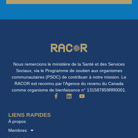
Nous remercions le ministère de la Santé et des Services
Sociaux, via le Programme de soutien aux organismes
communautaires (PSOC) de contribuer à notre mission. Le
RACOR est reconnu par l'Agence du revenu du Canada
comme organisme de bienfaisance n° 131587859RR0001.
F
L
Y
a
i
o
c
n
u
e
k
t
LIENS RAPIDES
b
e
u
À propos
o
d
b
o
i
e
Membres
k
n