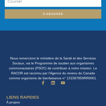
S'ABONNER
Nous remercions le ministère de la Santé et des Services
Sociaux, via le Programme de soutien aux organismes
communautaires (PSOC) de contribuer à notre mission. Le
RACOR est reconnu par l'Agence du revenu du Canada
comme organisme de bienfaisance n° 131587859RR0001.
F
L
Y
a
i
o
c
n
u
e
k
t
LIENS RAPIDES
b
e
u
À propos
o
d
b