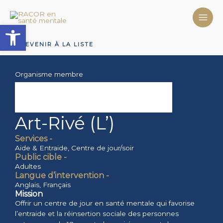
Aller
au
Ouvrir la barre d’outils
contenu
REVENIR À LA LISTE
Organisme membre
Art-Rivé (L’)
Services -
Aide & Entraide
,
Centre de jour/soir
Public cible -
Adultes
Langue d’intervention -
Anglais
,
Français
Mission
Offrir un centre de jour en santé mentale qui favorise
l’entraide et la réinsertion sociale des personnes