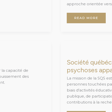
approche orientée vers l
READ MORE
SOCIÉTÉ
QUÉBÉCOISE
DE
LA
SCHIZOPHRÉNIE
Société québéco
ET
DES
psychoses appa
PSYCHOSES
 la capacité de
APPARENTÉES
(SQS)
anouissement des
La mission de la SQS est
nt.
personnes touchées par
biais d’activités éducati
publique, de participat
contributions à la rech