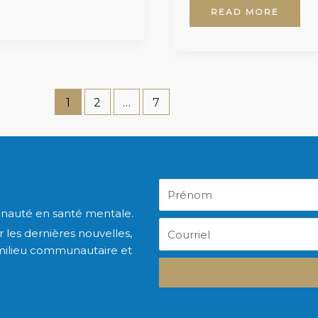
READ MORE
1
2
…
7
Prénom
nauté en santé mentale.
Courriel
 les dernières nouvelles,
milieu communautaire et