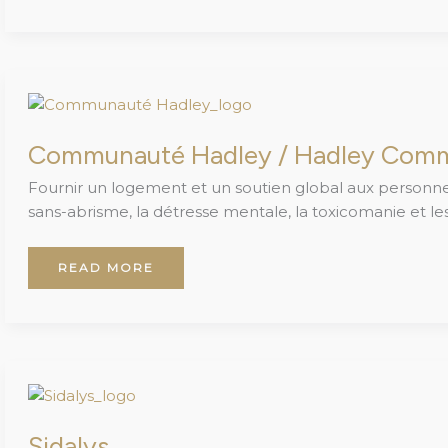
COMMUNAUTÉ
HADLEY
/
HADLEY
COMMUNITY
Communauté Hadley / Hadley Com
Fournir un logement et un soutien global aux personnes
sans-abrisme, la détresse mentale, la toxicomanie et le
READ MORE
SIDALYS
Sidalys