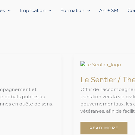
es
Implication
Formation
Art + SM
Co
LE
SENTIER
/
THE
TRAIL
Le Sentier / The
compagnement et
Offrir de l’accompagne
 de débats publics au
transition vers la vie c
nnes en quête de sens.
gouvernementaux, les o
vétéran·es, afin de faci
READ MORE