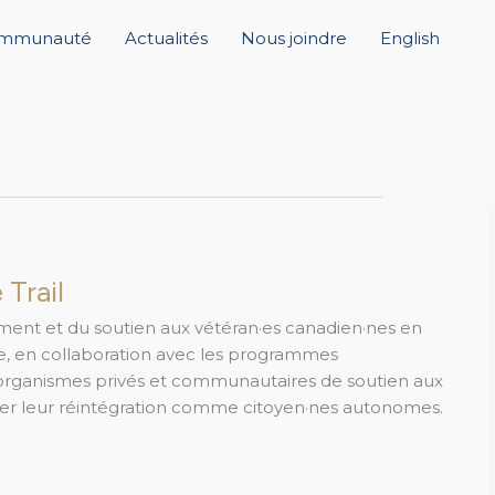
mmunauté
Actualités
Nous joindre
English
 Trail
ment et du soutien aux vétéran·es canadien·nes en
ivile, en collaboration avec les programmes
rganismes privés et communautaires de soutien aux
liter leur réintégration comme citoyen·nes autonomes.