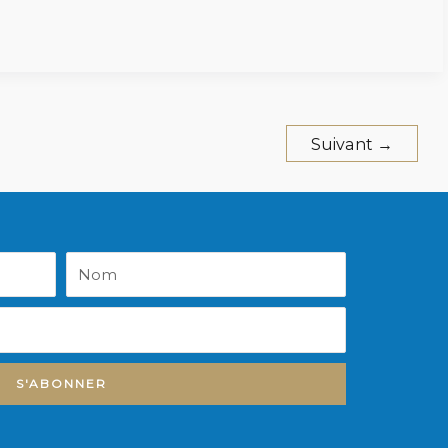
Suivant
→
Nom
S'ABONNER