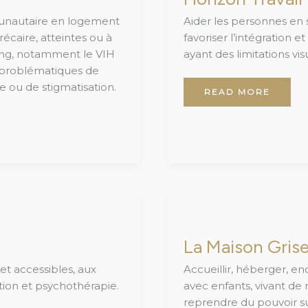
munautaire en logement
Aider les personnes en 
écaire, atteintes ou à
favoriser l’intégration 
sang, notamment le VIH
ayant des limitations vi
s problématiques de
 ou de stigmatisation.
READ MORE
LA
MAISON
GRISE
La Maison Gris
 et accessibles, aux
Accueillir, héberger, e
tion et psychothérapie.
avec enfants, vivant de 
reprendre du pouvoir su