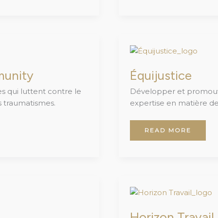
ÉQUIJUSTICE
munity
Équijustice
 qui luttent contre le
Développer et promouvoi
s traumatismes.
expertise en matière de 
READ MORE
HORIZON
TRAVAIL
Horizon Travail