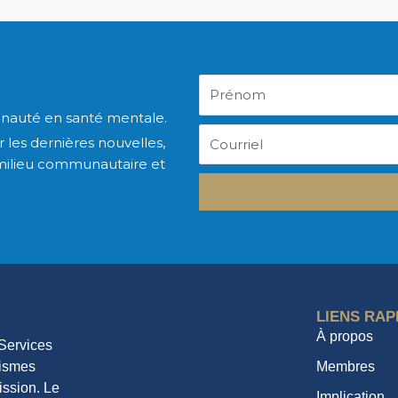
Prénom
nauté en santé mentale.
Courriel
 les dernières nouvelles,
milieu communautaire et
LIENS RAP
À propos
 Services
nismes
Membres
ssion. Le
Implication