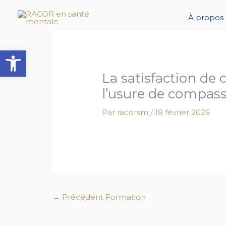
Aller
au
À propos
contenu
Ouvrir la barre d’outils
La satisfaction de 
l’usure de compas
Par
racorsm
/
18 février 2026
←
Précédent Formation