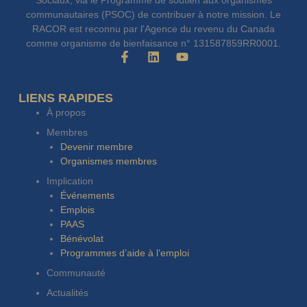
communautaires (PSOC) de contribuer à notre mission. Le
RACOR est reconnu par l'Agence du revenu du Canada
comme organisme de bienfaisance n° 131587859RR0001.
F
L
Y
a
i
o
c
n
u
e
k
t
LIENS RAPIDES
b
e
u
À propos
o
d
b
o
i
e
Membres
k
n
Devenir membre
-
Organismes membres
f
Implication
Événements
Emplois
PAAS
Bénévolat
Programmes d’aide à l’emploi
Communauté
Actualités