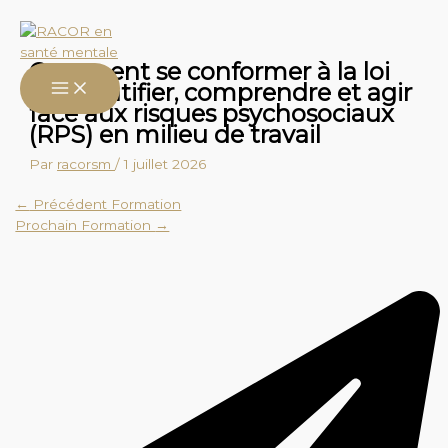
Aller
au
contenu
Comment se conformer à la loi
27: Identifier, comprendre et agir
face aux risques psychosociaux
(RPS) en milieu de travail
Par
racorsm
/
1 juillet 2026
←
Précédent Formation
Prochain Formation
→