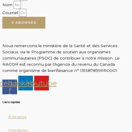
Nom
Courriel
S'ABONNER
Nous remercions le ministère de la Santé et des Services
Sociaux, via le Programme de soutien aux organismes
communautaires (PSOC) de contribuer à notre mission. Le
RACOR est reconnu par l'Agence du revenu du Canada
comme organisme de bienfaisance n° 131587859RR0001.
cebook-
Linkedin
Youtube
f
Liens rapides
À propos
Membres