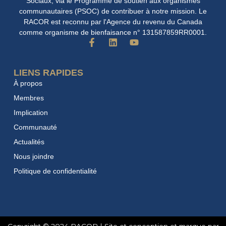
Sociaux, via le Programme de soutien aux organismes
communautaires (PSOC) de contribuer à notre mission. Le
RACOR est reconnu par l'Agence du revenu du Canada
comme organisme de bienfaisance n° 131587859RR0001.
F
L
Y
a
i
o
c
n
u
e
k
t
LIENS RAPIDES
b
e
u
À propos
o
d
b
o
i
e
Membres
k
n
Implication
-
f
Communauté
Actualités
Nous joindre
Politique de confidentialité