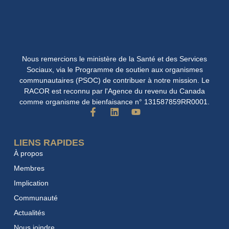
Nous remercions le ministère de la Santé et des Services
Sociaux, via le Programme de soutien aux organismes
communautaires (PSOC) de contribuer à notre mission. Le
RACOR est reconnu par l'Agence du revenu du Canada
comme organisme de bienfaisance n° 131587859RR0001.
F
L
Y
a
i
o
c
n
u
e
k
t
LIENS RAPIDES
b
e
u
À propos
o
d
b
o
i
e
Membres
k
n
Implication
-
f
Communauté
Actualités
Nous joindre