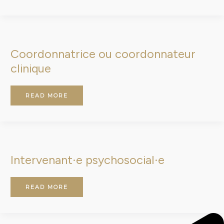
COORDONNATRICE
OU
COORDONNATEUR
CLINIQUE
Coordonnatrice ou coordonnateur
clinique
READ MORE
INTERVENANT·E
PSYCHOSOCIAL·E
Intervenant·e psychosocial·e
READ MORE