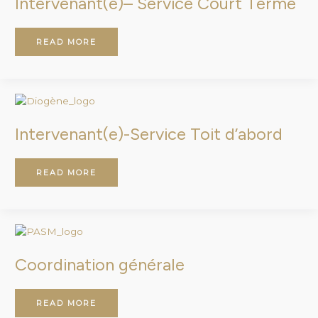
Intervenant(e)– Service Court Terme
READ MORE
INTERVENANT(E)-
SERVICE
TOIT
D’ABORD
Intervenant(e)-Service Toit d’abord
READ MORE
COORDINATION
GÉNÉRALE
Coordination générale
READ MORE